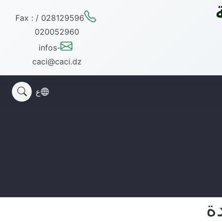
028129596 / Fax :
020052960
infos-
caci@caci.dz
ع